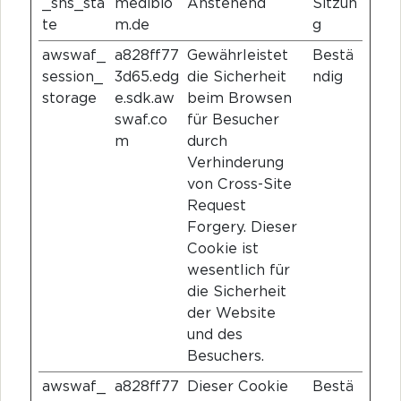
_shs_sta
medibio
Anstehend
Sitzun
te
m.de
g
awswaf_
a828ff77
Gewährleistet
Bestä
session_
3d65.edg
die Sicherheit
ndig
storage
e.sdk.aw
beim Browsen
swaf.co
für Besucher
m
durch
Verhinderung
von Cross-Site
Request
Forgery. Dieser
Cookie ist
wesentlich für
die Sicherheit
der Website
und des
Besuchers.
awswaf_
a828ff77
Dieser Cookie
Bestä