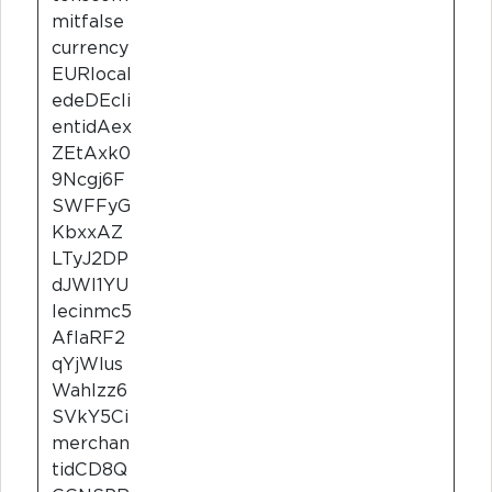
mitfalse
currency
EURlocal
edeDEcli
entidAex
ZEtAxk0
9Ncgj6F
SWFFyG
KbxxAZ
LTyJ2DP
dJWl1YU
lecinmc5
AfIaRF2
qYjWlus
Wahlzz6
SVkY5Ci
merchan
tidCD8Q