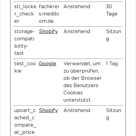
sti_locke
fachkrei
Anstehend
30
r_check
s.medibi
Tage
er
om.de
storage-
Shopify
Anstehend
Sitzun
compati
g
bility-
test
test_coo
Google
Verwendet, um
1 Tag
kie
zu überprüfen,
ob der Browser
des Benutzers
Cookies
unterstützt.
upcart_c
Shopify
Anstehend
Sitzun
ached_c
g
ompare_
at_price