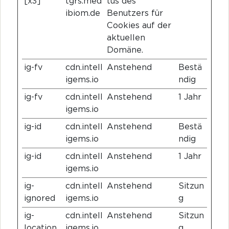
[x3]
tgrs.med
tus des
ibiom.de
Benutzers für
Cookies auf der
aktuellen
Domäne.
ig-fv
cdn.intell
Anstehend
Bestä
igems.io
ndig
ig-fv
cdn.intell
Anstehend
1 Jahr
igems.io
ig-id
cdn.intell
Anstehend
Bestä
igems.io
ndig
ig-id
cdn.intell
Anstehend
1 Jahr
igems.io
ig-
cdn.intell
Anstehend
Sitzun
ignored
igems.io
g
ig-
cdn.intell
Anstehend
Sitzun
location
igems.io
g