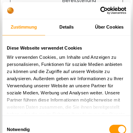
Bereitstellung
und
Präsentation
von Inhalten
Zustimmung
Details
Über Cookies
dienen. Die
Cookies
behalten den
Diese Webseite verwendet Cookies
korrekten
Zustand von
Wir verwenden Cookies, um Inhalte und Anzeigen zu
Schriftart,
personalisieren, Funktionen für soziale Medien anbieten
Blog-/Bildschie
zu können und die Zugriffe auf unsere Website zu
bereglern,
analysieren. Außerdem geben wir Informationen zu Ihrer
Farbthemen
Verwendung unserer Website an unsere Partner für
und anderen
soziale Medien, Werbung und Analysen weiter. Unsere
Website-
Partner führen diese Informationen möglicherweise mit
Einstellungen
weiteren Daten zusammen, die Sie ihnen bereitgestellt
bei.
haben oder die sie im Rahmen Ihrer Nutzung der Dienste
gesammelt haben.
Einwilligungsauswahl
zigpoll-
cdn.zigp
Anstehend
Sitzun
Notwendig
session-
oll.com
g