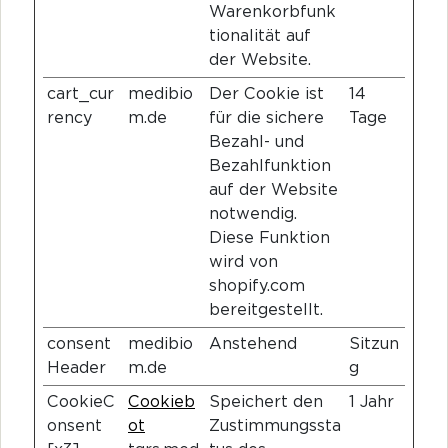
Warenkorbfunk
tionalität auf
der Website.
cart_cur
medibio
Der Cookie ist
14
rency
m.de
für die sichere
Tage
Bezahl- und
Bezahlfunktion
auf der Website
notwendig.
Diese Funktion
wird von
shopify.com
bereitgestellt.
consent
medibio
Anstehend
Sitzun
Header
m.de
g
CookieC
Cookieb
Speichert den
1 Jahr
onsent
ot
Zustimmungssta