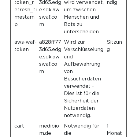
token_r
3d65.edg
wird verwendet,
ndig
efresh_ti
e.sdk.aw
um zwischen
mestam
swaf.co
Menschen und
p
m
Bots zu
unterscheiden.
aws-waf-
a828ff77
Wird zur
Sitzun
token
3d65.edg
Verschlüsselung
g
e.sdk.aw
und
swaf.co
Aufbewahrung
m
von
Besucherdaten
verwendet -
Dies ist für die
Sicherheit der
Nutzerdaten
notwendig.
cart
medibio
Notwendig für
1
m.de
die
Monat