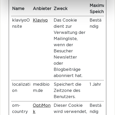
Maximale
Name
Anbieter
Zweck
Speicherdau
klaviyoO
Klaviyo
Das Cookie
Bestä
nsite
dient zur
ndig
Verwaltung der
Mailingliste,
wenn der
Besucher
Newsletter
oder
Blogbeiträge
abonniert hat.
localizati
medibio
Speichert die
1 Jahr
on
m.de
Zeitzone des
Benutzers.
om-
OptiMon
Dieser Cookie
Bestä
country
k
wird verwendet,
ndig