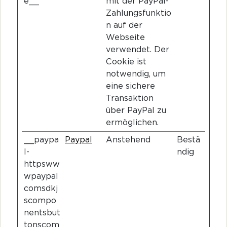
e__
mit der PayPal-
Zahlungsfunktio
n auf der
Webseite
verwendet. Der
Cookie ist
notwendig, um
eine sichere
Transaktion
über PayPal zu
ermöglichen.
__paypa
Paypal
Anstehend
Bestä
l-
ndig
httpsww
wpaypal
comsdkj
scompo
nentsbut
tonscom