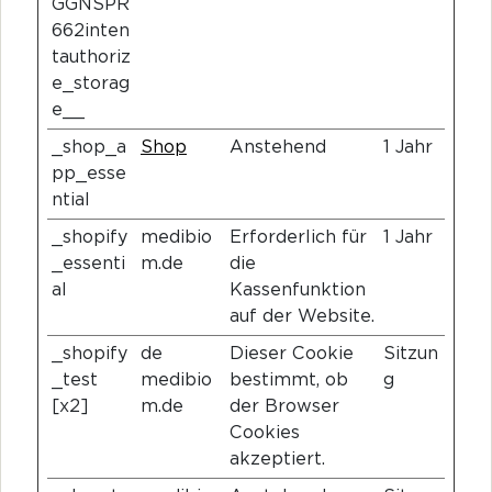
GGNSPR
662inten
tauthoriz
e_storag
e__
_shop_a
Shop
Anstehend
1 Jahr
pp_esse
ntial
_shopify
medibio
Erforderlich für
1 Jahr
_essenti
m.de
die
al
Kassenfunktion
auf der Website.
_shopify
de
Dieser Cookie
Sitzun
_test
medibio
bestimmt, ob
g
[x2]
m.de
der Browser
Cookies
akzeptiert.