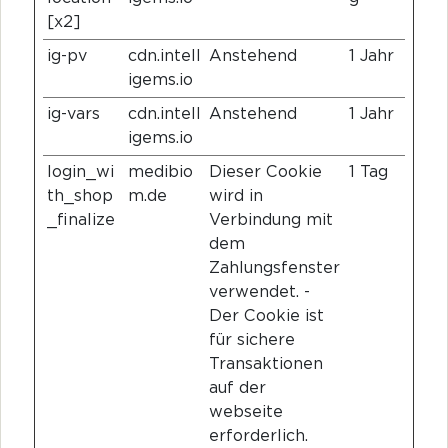
[x2]
ig-pv
cdn.intell
Anstehend
1 Jahr
igems.io
ig-vars
cdn.intell
Anstehend
1 Jahr
igems.io
login_wi
medibio
Dieser Cookie
1 Tag
th_shop
m.de
wird in
_finalize
Verbindung mit
dem
Zahlungsfenster
verwendet. -
Der Cookie ist
für sichere
Transaktionen
auf der
webseite
erforderlich.