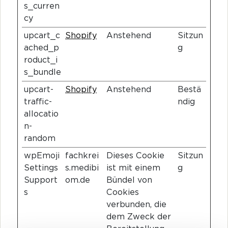
s_curren
cy
upcart_c
Shopify
Anstehend
Sitzun
ached_p
g
roduct_i
s_bundle
upcart-
Shopify
Anstehend
Bestä
traffic-
ndig
allocatio
n-
random
wpEmoji
fachkrei
Dieses Cookie
Sitzun
Settings
s.medibi
ist mit einem
g
Support
om.de
Bündel von
s
Cookies
verbunden, die
dem Zweck der